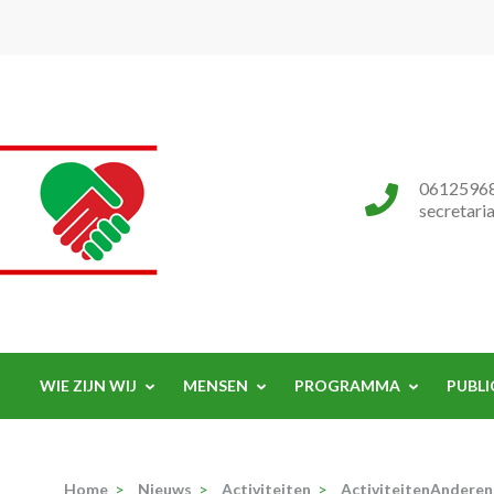
Progressieve Partij
0612596
secretari
WIE ZIJN WIJ
MENSEN
PROGRAMMA
PUBLI
Home
>
Nieuws
>
Activiteiten
>
ActiviteitenAnderen