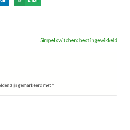
edIn
Email
Simpel switchen: best ingewikkeld
elden zijn gemarkeerd met
*