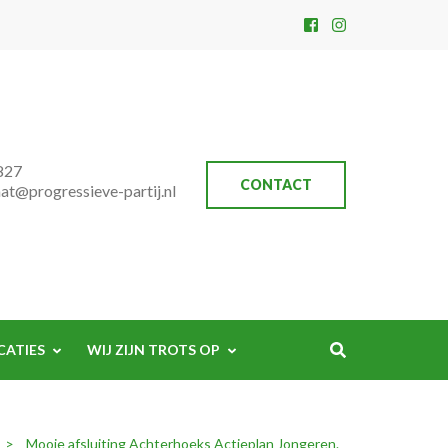
827
CONTACT
aat@progressieve-partij.nl
CATIES
WIJ ZIJN TROTS OP
>
Mooie afsluiting Achterhoeks Actieplan Jongeren.