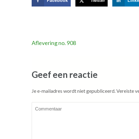
Facebook
Twitter
Link
Bericht
Aflevering no. 908
navigatie
Geef een reactie
Je e-mailadres wordt niet gepubliceerd.
Vereiste v
Commentaar