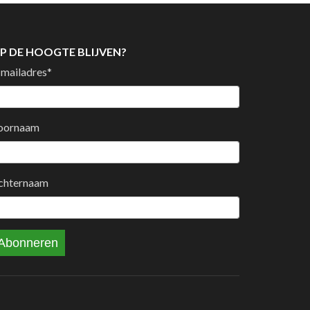
P DE HOOGTE BLIJVEN?
-mailadres
*
oornaam
chternaam
Abonneren