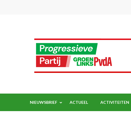
Ga
naar
inhoud
(Druk
enter)
NIEUWSBRIEF
ACTUEEL
ACTIVITEITEN