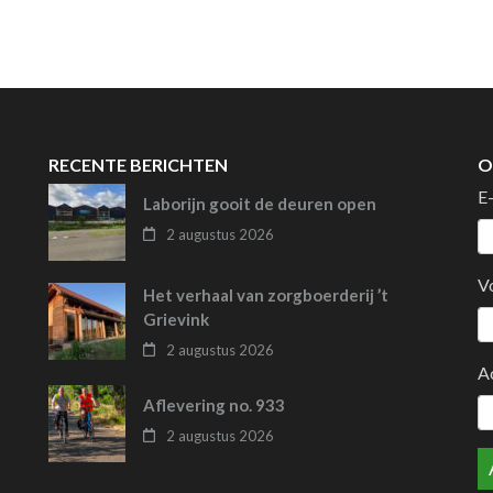
RECENTE BERICHTEN
O
E
Laborijn gooit de deuren open
2 augustus 2026
V
Het verhaal van zorgboerderij ’t
Grievink
2 augustus 2026
A
Aflevering no. 933
2 augustus 2026