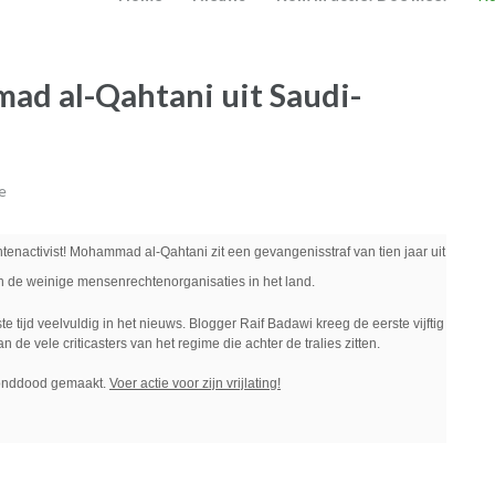
ad al-Qahtani uit Saudi-
e
nactivist! Mohammad al-Qahtani zit een gevangenisstraf van tien jaar uit
 de weinige mensenrechtenorganisaties in het land.
e tijd veelvuldig in het nieuws. Blogger Raif Badawi kreeg de eerste vijftig
n de vele criticasters van het regime die achter de tralies zitten.
onddood gemaakt.
Voer actie voor zijn vrijlating!