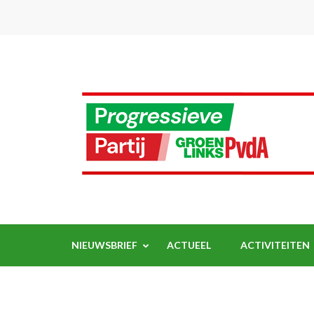
Ga
naar
inhoud
(Druk
enter)
NIEUWSBRIEF
ACTUEEL
ACTIVITEITEN