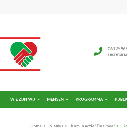
Progressieve Partij
0612596
secretari
WIE ZIJN WIJ
MENSEN
PROGRAMMA
PUBLI
Home
>
Nieuws
>
Kom in actie! Doe mee!
>
Ko