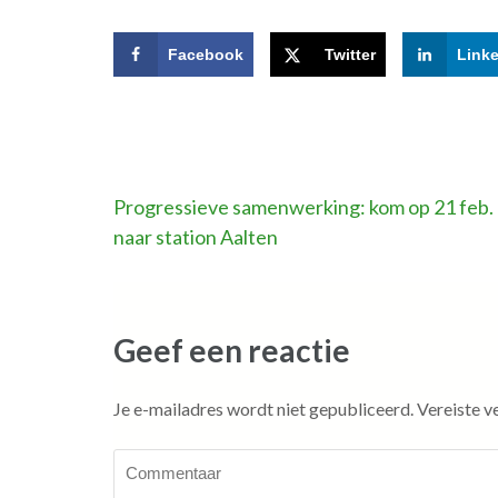
Facebook
Twitter
Link
Bericht
Progressieve samenwerking: kom op 21 feb.
naar station Aalten
navigatie
Geef een reactie
Je e-mailadres wordt niet gepubliceerd.
Vereiste v
Commentaar