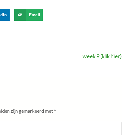
edIn
Email
week 9 (klik hier)
elden zijn gemarkeerd met
*