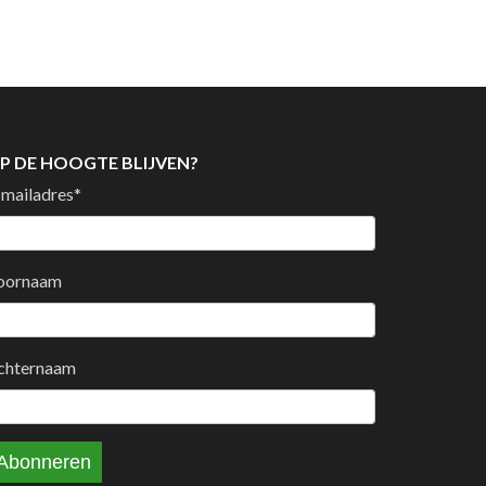
P DE HOOGTE BLIJVEN?
-mailadres
*
oornaam
chternaam
Abonneren