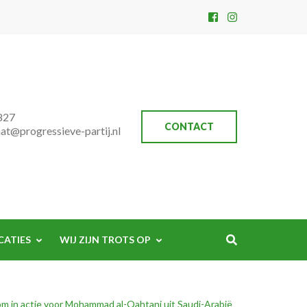
827
CONTACT
aat@progressieve-partij.nl
CATIES
WIJ ZIJN TROTS OP
m in actie voor Mohammad al-Qahtani uit Saudi-Arabië