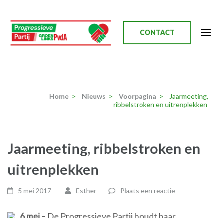
Ga
naar
inhoud
CONTACT
(Druk
enter)
Progressieve Partij
Home
>
Nieuws
>
Voorpagina
>
Jaarmeeting,
ribbelstroken en uitrenplekken
Jaarmeeting, ribbelstroken en
uitrenplekken
5 mei 2017
Esther
Plaats een reactie
6 mei –
De Progressieve Partij houdt haar