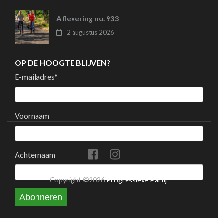
Aflevering no. 933
2 augustus 2026
OP DE HOOGTE BLIJVEN?
E-mailadres
*
Voornaam
Achternaam
Copyright ©2026
Progressieve Partij
.
Abonneren