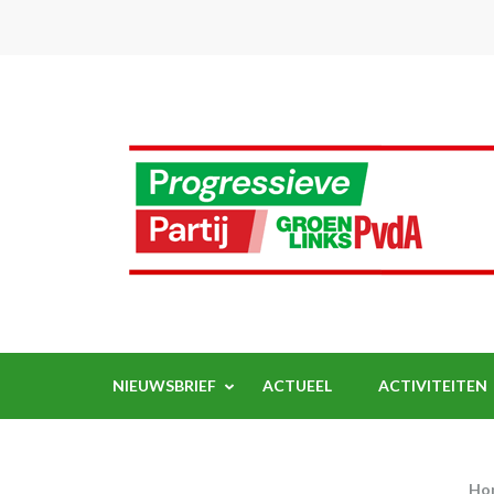
Ga
naar
inhoud
(Druk
enter)
NIEUWSBRIEF
ACTUEEL
ACTIVITEITEN
Ho