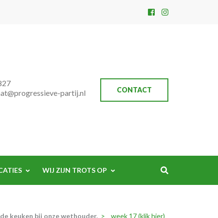
827
CONTACT
aat@progressieve-partij.nl
CATIES
WIJ ZIJN TROTS OP
 de keuken bij onze wethouder.
>
week 17 (klik hier)