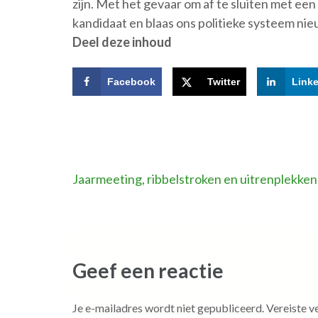
zijn. Met het gevaar om af te sluiten met een 
kandidaat en blaas ons politieke systeem nie
Deel deze inhoud
Facebook
Twitter
Link
Bericht
Jaarmeeting, ribbelstroken en uitrenplekken
navigatie
Geef een reactie
Je e-mailadres wordt niet gepubliceerd.
Vereiste v