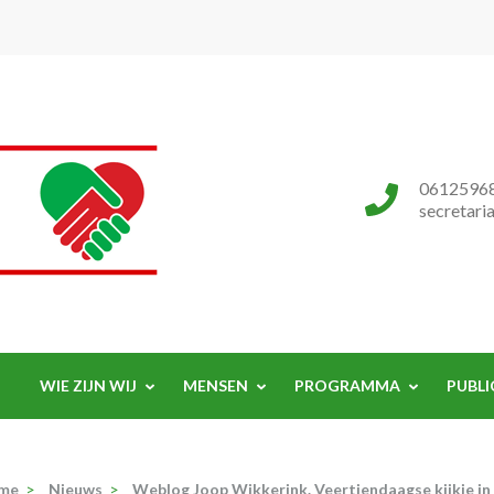
Progressieve Partij
0612596
secretari
WIE ZIJN WIJ
MENSEN
PROGRAMMA
PUBLI
me
>
Nieuws
>
Weblog Joop Wikkerink. Veertiendaagse kijkje in