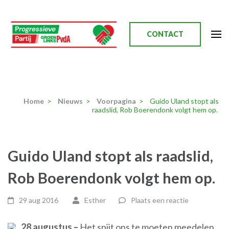
Ga
naar
inhoud
CONTACT
(Druk
enter)
Progressieve Partij
Home
>
Nieuws
>
Voorpagina
>
Guido Uland stopt als
raadslid, Rob Boerendonk volgt hem op.
Guido Uland stopt als raadslid,
Rob Boerendonk volgt hem op.
29 aug 2016
Esther
Plaats een reactie
28 augustus –
Het spijt ons te moeten meedelen