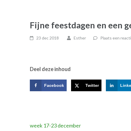
Fijne feestdagen en een g
23 dec 2018
Esther
Plaats een react
Deel deze inhoud
Facebook
Twitter
Link
Bericht
week 17-23 december