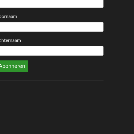
oornaam
chternaam
Abonneren