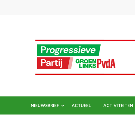
Ga
naar
inhoud
(Druk
enter)
NIEUWSBRIEF
ACTUEEL
ACTIVITEITEN