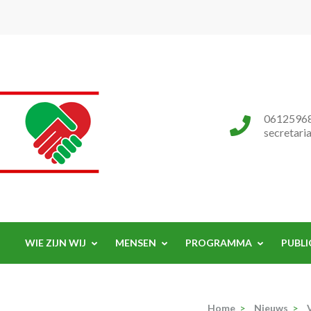
Progressieve Partij
0612596
secretari
WIE ZIJN WIJ
MENSEN
PROGRAMMA
PUBLI
Home
>
Nieuws
>