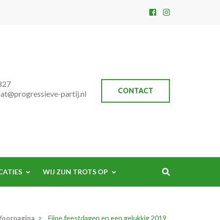
827
CONTACT
aat@progressieve-partij.nl
CATIES
WIJ ZIJN TROTS OP
Voorpagina
>
Fijne feestdagen en een gelukkig 2019