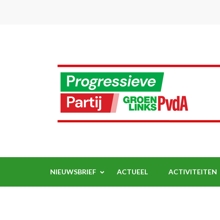
Ga
naar
inhoud
(Druk
enter)
NIEUWSBRIEF
ACTUEEL
ACTIVITEITEN