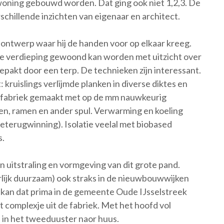
 woning gebouwd worden. Dat ging ook niet 1,2,3. De
chillende inzichten van eigenaar en architect.
ontwerp waar hij de handen voor op elkaar kreeg.
e verdieping gewoond kan worden met uitzicht over
pakt door een terp. De technieken zijn interessant.
ruislings verlijmde planken in diverse diktes en
n de fabriek gemaakt met op de mm nauwkeurig
en, ramen en ander spul. Verwarming en koeling
terugwinning). Isolatie veelal met biobased
s.
 uitstraling en vormgeving van dit grote pand.
lijk duurzaam) ook straks in de nieuwbouwwijken
 kan dat prima in de gemeente Oude IJsselstreek
complexje uit de fabriek. Met het hoofd vol
 in het tweeduuster naor huus.