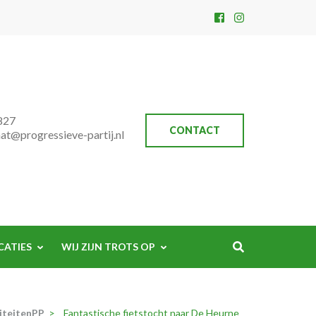
827
CONTACT
aat@progressieve-partij.nl
CATIES
WIJ ZIJN TROTS OP
iteitenPP
>
Fantastische fietstocht naar De Heurne