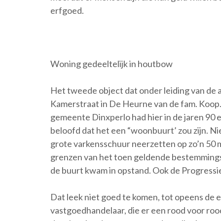
erfgoed.
Woning gedeeltelijk in houtbow
Het tweede object dat onder leiding van de
Kamerstraat in De Heurne van de fam. Koop.
gemeente Dinxperlo had hier in de jaren 90
beloofd dat het een “woonbuurt’ zou zijn. Ni
grote varkensschuur neerzetten op zo’n 50
grenzen van het toen geldende bestemmings
de buurt kwam in opstand. Ook de Progressie
Dat leek niet goed te komen, tot opeens de 
vastgoedhandelaar, die er een rood voor rood