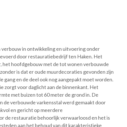
n verbouw in ontwikkeling en uitvoering onder
gevoerd door restauratiebedrijf ten Haken. Het
laar, het hoofdgebouw met de tot wonen verbouwde
zonder is dat er oude muurdecoraties gevonden zijn
de gang en de deel ook nog aangepakt moet worden.
die zorgt voor daglicht aan de binnenkant. Het
te met buizen tot 60 meter de grond in. De
 en de verbouwde varkensstal werd gemaakt door
aakvol en gericht op meerdere
 de restauratie behoorlijk verwaarloosd en het is
besteden aan het behoud van dit karakteristieke