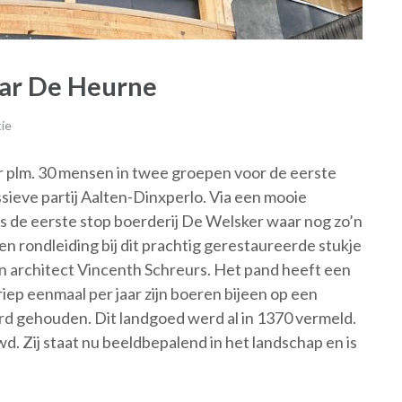
aar De Heurne
ie
r plm. 30 mensen in twee groepen voor de eerste
sieve partij Aalten-Dinxperlo. Via een mooie
s de eerste stop boerderij De Welsker waar nog zo’n
en rondleiding bij dit prachtig gerestaureerde stukje
n architect Vincenth Schreurs. Het pand heeft een
iep eenmaal per jaar zijn boeren bijeen op een
rd gehouden. Dit landgoed werd al in 1370 vermeld.
. Zij staat nu beeldbepalend in het landschap en is