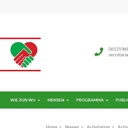
Progressieve Partij
0612596
secretari
WIE ZIJN WIJ
MENSEN
PROGRAMMA
PUBLI
Home
>
Nieuws
>
Activiteiten
>
Activ