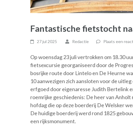
Fantastische fietstocht n
27 jul 2025
Redactie
Plaats een react
Op woensdag 23 juli vertrokken om 18.30 uu
fietsexcursie georganiseerd door de Progres
bosrijke route door Lintelo en De Heurne wa
10 aanwezigen zich aansloten voor de uitleg 
erfgoed door eigenaresse Judith Bertelink e
roemrijke geschiedenis: De heer van Anholt r
hofdag die op deze boerderij De Welsker we
De huidige boerderij werd rond 1825 gebouwd
een rijksmonument.