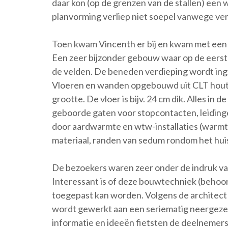
daar kon (op de grenzen van de stallen) een
planvorming verliep niet soepel vanwege vers
Toen kwam Vincenth er bij en kwam met een 
Een zeer bijzonder gebouw waar op de eerst
de velden. De beneden verdieping wordt inge
Vloeren en wanden opgebouwd uit CLT hout: k
grootte. De vloer is bijv. 24 cm dik. Alles i
geboorde gaten voor stopcontacten, leiding
door aardwarmte en wtw-installaties (warmte
materiaal, randen van sedum rondom het hui
De bezoekers waren zeer onder de indruk van
Interessant is of deze bouwtechniek (behoor
toegepast kan worden. Volgens de architect
wordt gewerkt aan een seriematig neergezet 
informatie en ideeën fietsten de deelnemers