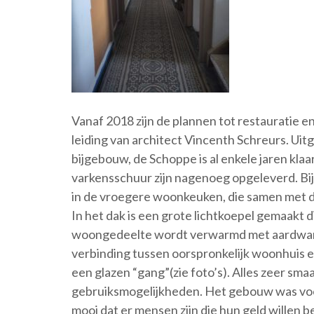
Vanaf 2018 zijn de plannen tot restauratie e
leiding van architect Vincenth Schreurs. Uit
bijgebouw, de Schoppe is al enkele jaren k
varkensschuur zijn nagenoeg opgeleverd. Bij
in de vroegere woonkeuken, die samen met 
In het dak is een grote lichtkoepel gemaakt 
woongedeelte wordt verwarmd met aardwarm
verbinding tussen oorspronkelijk woonhuis
een glazen “gang”(zie foto’s). Alles zeer sm
gebruiksmogelijkheden. Het gebouw was voor
mooi dat er mensen zijn die hun geld willen 