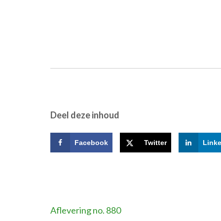
Deel deze inhoud
Facebook
Twitter
Link
Bericht
Aflevering no. 880