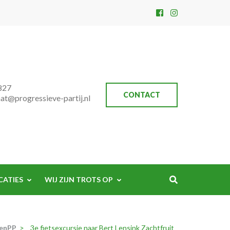
827
CONTACT
aat@progressieve-partij.nl
CATIES
WIJ ZIJN TROTS OP
tenPP
>
3e fietsexcursie naar Bert Lensink Zachtfruit