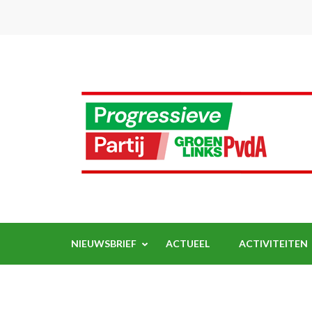
Ga
naar
inhoud
(Druk
enter)
NIEUWSBRIEF
ACTUEEL
ACTIVITEITEN