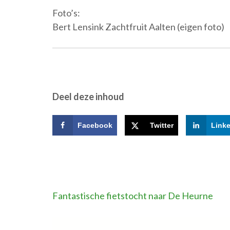
Foto’s:
Bert Lensink Zachtfruit Aalten (eigen foto)
Deel deze inhoud
Facebook
Twitter
Link
Bericht
Fantastische fietstocht naar De Heurne
navigatie