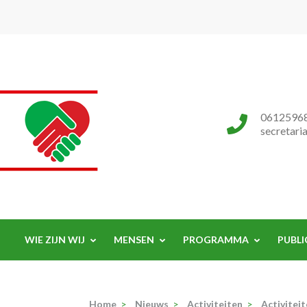
Progressieve Partij
0612596
secretari
WIE ZIJN WIJ
MENSEN
PROGRAMMA
PUBLI
Home
>
Nieuws
>
Activiteiten
>
Activitei