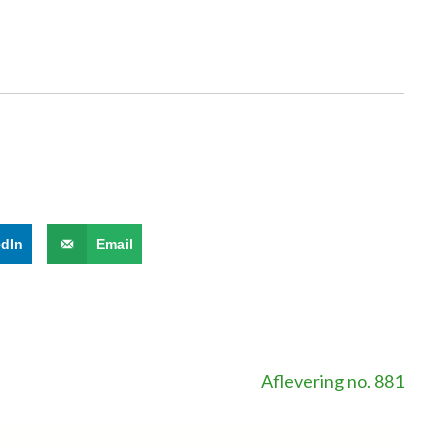
edIn
Email
Aflevering no. 881