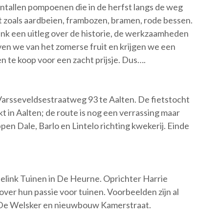
ientallen pompoenen die in de herfst langs de weg
uit zoals aardbeien, frambozen, bramen, rode bessen.
ink een uitleg over de historie, de werkzaamheden
even we van het zomerse fruit en krijgen we een
n te koop voor een zacht prijsje. Dus….
 Varsseveldsestraatweg 93 te Aalten. De fietstocht
t in Aalten; de route is nog een verrassing maar
pen Dale, Barlo en Lintelo richting kwekerij. Einde
elink Tuinen in De Heurne. Oprichter Harrie
over hun passie voor tuinen. Voorbeelden zijn al
ij De Welsker en nieuwbouw Kamerstraat.