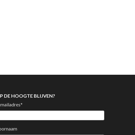
P DE HOOGTE BLIJVEN?
-mailadres
*
oornaam