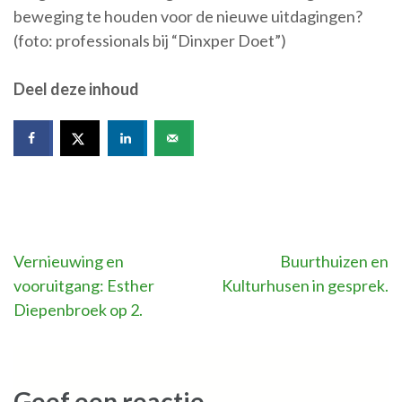
beweging te houden voor de nieuwe uitdagingen?
(foto: professionals bij “Dinxper Doet”)
Deel deze inhoud
Bericht
Vernieuwing en
Buurthuizen en
vooruitgang: Esther
Kulturhusen in gesprek.
navigatie
Diepenbroek op 2.
Geef een reactie