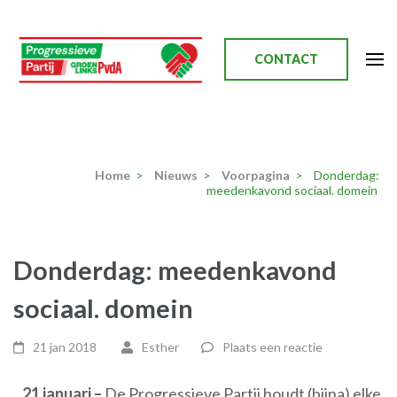
Ga
naar
inhoud
CONTACT
(Druk
enter)
Progressieve Partij
Home
>
Nieuws
>
Voorpagina
>
Donderdag:
meedenkavond sociaal. domein
Donderdag: meedenkavond
sociaal. domein
21 jan 2018
Esther
Plaats een reactie
21 januari –
De Progressieve Partij houdt (bijna) elke