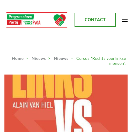
Ga
naar
inhoud
CONTACT
(Druk
enter)
Progressieve Partij
Home
>
Nieuws
>
Nieuws
>
Cursus “Rechts voor linkse
mensen”.