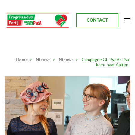
Ga
naar
inhoud
CONTACT
(Druk
enter)
Progressieve Partij
Home
>
Nieuws
>
Nieuws
>
Campagne GL-PvdA: Lisa
komt naar Aalten