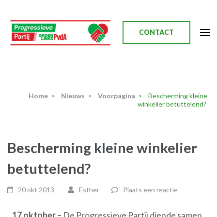
Ga
naar
inhoud
CONTACT
(Druk
enter)
Progressieve Partij
Home
>
Nieuws
>
Voorpagina
>
Bescherming kleine
winkelier betuttelend?
Bescherming kleine winkelier
betuttelend?
20 okt 2013
Esther
Plaats een reactie
17 oktober –
De Progressieve Partij diende samen