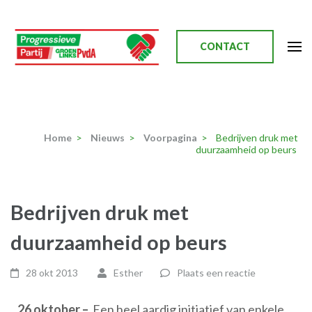
Ga
naar
inhoud
CONTACT
(Druk
enter)
Progressieve Partij
Home
>
Nieuws
>
Voorpagina
>
Bedrijven druk met
duurzaamheid op beurs
Bedrijven druk met
duurzaamheid op beurs
28 okt 2013
Esther
Plaats een reactie
26 oktober –
Een heel aardig initiatief van enkele