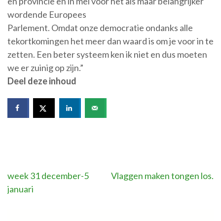
en provincie en in mei voor het als maar belangrijker
wordende Europees
Parlement. Omdat onze democratie ondanks alle
tekortkomingen het meer dan waard is om je voor in te
zetten. Een beter systeem ken ik niet en dus moeten
we er zuinig op zijn.”
Deel deze inhoud
Bericht
week 31 december-5
Vlaggen maken tongen los.
januari
navigatie