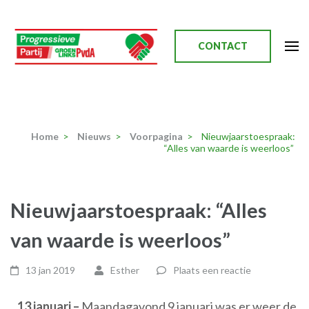
Ga
naar
inhoud
CONTACT
(Druk
enter)
Progressieve Partij
Home
>
Nieuws
>
Voorpagina
>
Nieuwjaarstoespraak:
“Alles van waarde is weerloos”
Nieuwjaarstoespraak: “Alles
van waarde is weerloos”
13 jan 2019
Esther
Plaats een reactie
13 januari –
Maandagavond 9 januari was er weer de