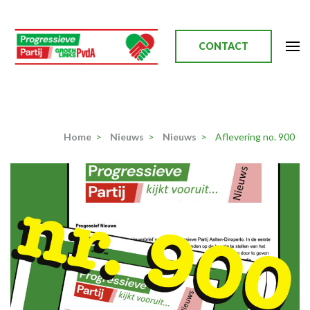
Ga
naar
inhoud
CONTACT
(Druk
enter)
Progressieve Partij
Home
>
Nieuws
>
Nieuws
>
Aflevering no. 900