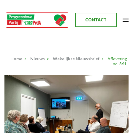
Ga
naar
inhoud
CONTACT
(Druk
enter)
Progressieve Partij
Home
>
Nieuws
>
Wekelijkse Nieuwsbrief
>
Aflevering
no. 861