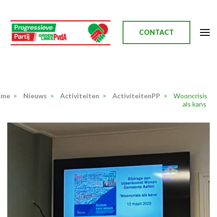
Ga
naar
inhoud
CONTACT
(Druk
enter)
Progressieve Partij
ome
>
Nieuws
>
Activiteiten
>
ActiviteitenPP
>
Wooncrisis
als kans