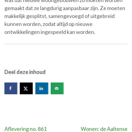
was dat nieuwe woongebouwen zo moeten worden
gemaakt dat ze langdurig aanpasbaar zijn. Ze moeten
makkelijk gesplitst, samengevoegd of uitgebreid
kunnen worden, zodat altijd op nieuwe
ontwikkelingen ingespeeld kan worden.
Deel deze inhoud
Bericht
Aflevering no. 861
Wonen: de Aaltense