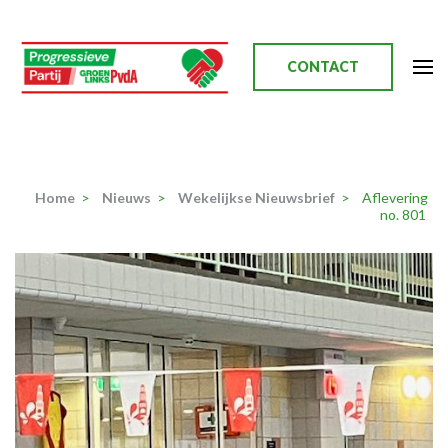
Ga
naar
inhoud
CONTACT
(Druk
enter)
Progressieve Partij
Home
>
Nieuws
>
Wekelijkse Nieuwsbrief
>
Aflevering
no. 801