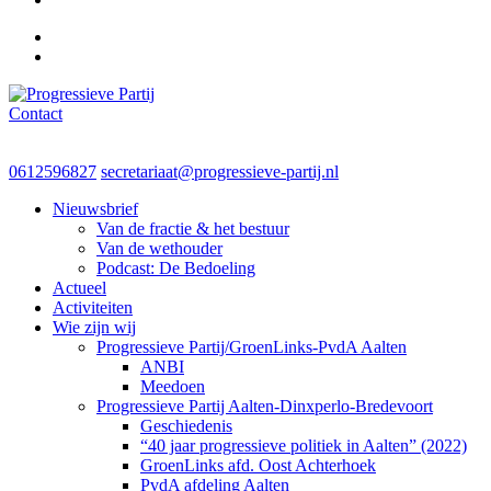
Contact
Progressieve Partij
0612596827
secretariaat@progressieve-partij.nl
Nieuwsbrief
Van de fractie & het bestuur
Van de wethouder
Podcast: De Bedoeling
Actueel
Activiteiten
Wie zijn wij
Progressieve Partij/GroenLinks-PvdA Aalten
ANBI
Meedoen
Progressieve Partij Aalten-Dinxperlo-Bredevoort
Geschiedenis
“40 jaar progressieve politiek in Aalten” (2022)
GroenLinks afd. Oost Achterhoek
PvdA afdeling Aalten