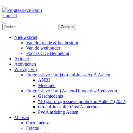
Ga
naar
inhoud
Contact
Progressieve Partij
(Druk
enter)
Zoeken
naar:
Nieuwsbrief
Van de fractie & het bestuur
Van de wethouder
Podcast: De Bedoeling
Actueel
Activiteiten
Wie zijn wij
Progressieve Partij/GroenLinks-PvdA Aalten
ANBI
Meedoen
Progressieve Partij Aalten-Dinxperlo-Bredevoort
Geschiedenis
“40 jaar progressieve politiek in Aalten” (2022)
GroenLinks afd. Oost Achterhoek
PvdA afdeling Aalten
Mensen
Onze mensen
Fractie