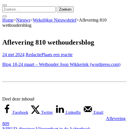
Zoeken
naar:
Home
>
Nieuws
>
Wekelijkse Nieuwsbrief
>
Aflevering 810
wethoudersblog
Aflevering 810 wethoudersblog
24 mrt 2024
Redactie
Plaats een reactie
Blog 18-24 maart – Wethouder Joop Wikkerink (wordpress.com)
Deel deze inhoud
Facebook
Twitter
LinkedIn
Email
Bericht
Aflevering
809
navigatie
NIBUD-directeur Vliegenthart in de Achterhoek