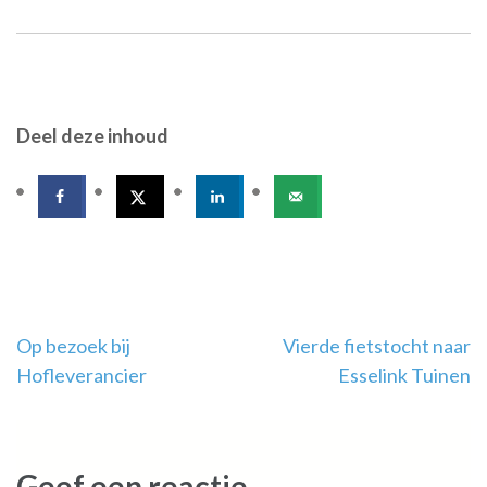
Deel deze inhoud
Bericht
Op bezoek bij
Vierde fietstocht naar
Hofleverancier
Esselink Tuinen
navigatie
Geef een reactie