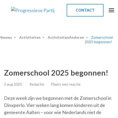
Ga
naar
CONTACT
inhoud
Progressieve Partij
(Druk
enter)
Nieuws
>
Activiteiten
>
ActiviteitenAnderen
>
Zomerschool
2025 begonnen!
Zomerschool 2025 begonnen!
3 aug 2025
Redactie
Plaats een reactie
Deze week zijn we begonnen met de Zomerschool in
Dinxperlo. Vier weken lang komen kinderen uit de
gemeente Aalten – voor wie Nederlands niet de