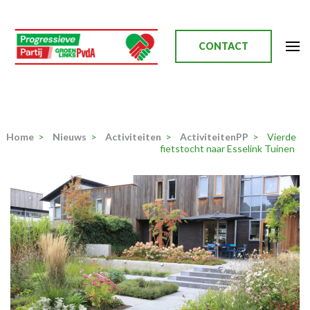
Ga
naar
inhoud
CONTACT
(Druk
enter)
Progressieve Partij
Home
>
Nieuws
>
Activiteiten
>
ActiviteitenPP
>
Vierde
fietstocht naar Esselink Tuinen