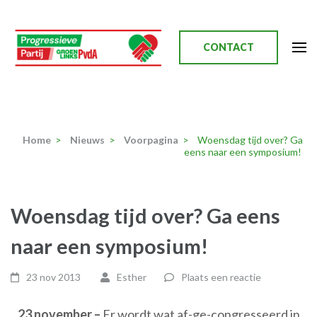
Ga
naar
inhoud
CONTACT
(Druk
enter)
Progressieve Partij
Home
>
Nieuws
>
Voorpagina
>
Woensdag tijd over? Ga
eens naar een symposium!
Woensdag tijd over? Ga eens
naar een symposium!
23 nov 2013
Esther
Plaats een reactie
23 november –
Er wordt wat af-ge-congresseerd in