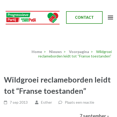
Ga
naar
inhoud
CONTACT
(Druk
enter)
Progressieve Partij
Home
>
Nieuws
>
Voorpagina
>
Wildgroei
reclameborden leidt tot “Franse toestanden”
Wildgroei reclameborden leidt
tot “Franse toestanden”
7 sep 2013
Esther
Plaats een reactie
7 september –