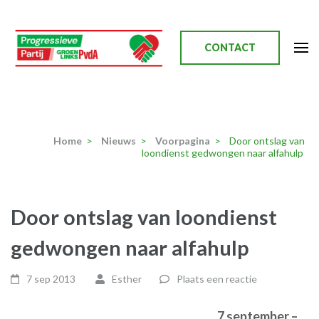
Ga
naar
inhoud
CONTACT
(Druk
enter)
Progressieve Partij
Home
>
Nieuws
>
Voorpagina
>
Door ontslag van
loondienst gedwongen naar alfahulp
Door ontslag van loondienst
gedwongen naar alfahulp
7 sep 2013
Esther
Plaats een reactie
7 september –