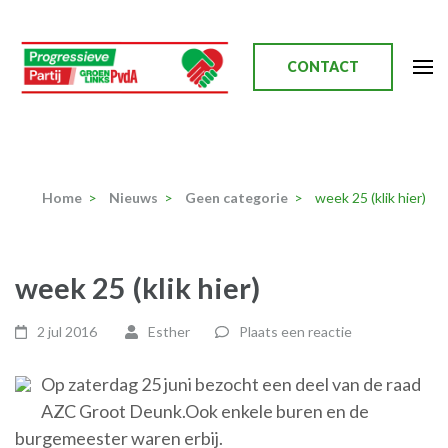
Ga
naar
inhoud
CONTACT
(Druk
enter)
Progressieve Partij
Home
>
Nieuws
>
Geen categorie
>
week 25 (klik hier)
week 25 (klik hier)
2 jul 2016
Esther
Plaats een reactie
Op zaterdag 25 juni bezocht een deel van de raad
AZC Groot Deunk.Ook enkele buren en de
burgemeester waren erbij.