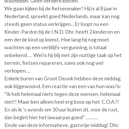
wasmiddel. Geen verdere kosten.
We gaan kijken bij de fietsenmaker! Hij is al 8 jaar in
Nederland, spreekt goed Nederlands, maar kan nog
steeds geen status verkrijgen…Er loopt nu een
Kinder-Pardon bij de I.N.D. Dhr. heeft 2 kinderen en
een derde kind op komst. Hoe lang hij nog moet
wachten op een verblijfs-vergunning, is totaal
onbekend…. Wel is hij blij met zijn nuttige taak op het
terrein, fietsen repareren, soms ook nog wel
verkopen….
Enkele buren van Groot Deunk hebben deze middag
ook bijgewoond. Een reactie van een van hun was/is:
“Ik heb helemaal niets tegen deze mensen, helemaal
niet!! Maar ben alleen heel erg boos op het C.O.A.!!
En als ik ’s avonds om 10 uur buiten zit, voor de rust,
dan begint hier het lawaai pas goed” ……….
Einde van deze informatieve, gastvrije middag! Dhr.