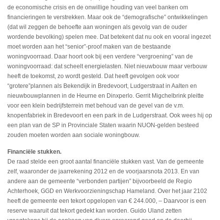
de economische crisis en de onwillige houding van veel banken om
financieringen te verstrekken. Maar ook de “demografische” ontwikkelingen
(dat wil zeggen de behoefte aan woningen als gevolg van de ouder
wordende bevolking) spelen mee. Dat betekent dat nu ook en vooral ingezet
moet worden aan het “senior”-proof maken van de bestaande
woningvoorraad. Daar hoort ook bij een verdere “vergroening” van de
woningvoorraad: dat scheelt energielasten. Niet nieuwbouw maar verbouw
heeft de toekomst, zo wordt gesteld. Dat heeft gevolgen ook voor
“grotere”plannen als Bekendijk in Bredevoort, Ludgerstraat in Aalten en
nieuwbouwplannen in de Heurne en Dinxperlo. Gerrit Migchelbrink pleitte
voor een klein bedrijfsterrein met behoud van de gevel van de v.m.
knopenfabriek in Bredevoort en een park in de Ludgerstraat. Ook wees hij op
een plan van de SP in Provinciale Staten waarin NUON-gelden besteed
zouden moeten worden aan sociale woningbouw.
Financiële stukken.
De raad stelde een groot aantal financiële stukken vast. Van de gemeente
zelf, waaronder de jaarrekening 2012 en de voorjaarsnota 2013. En van
andere aan de gemeente “verbonden partijen” bijvoorbeeld de Regio
Achterhoek, GGD en Werkvoorzieningschap Hameland. Over het jaar 2102
heeft de gemeente een tekort opgelopen van € 244.000, – Daarvoor is een
reserve waaruit dat tekort gedekt kan worden. Guido Uland zetten