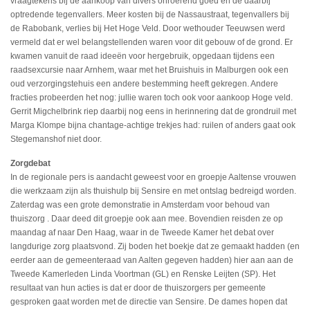
vraagtekens bij de aankoop van divers onroerend goed en de daarbij
optredende tegenvallers. Meer kosten bij de Nassaustraat, tegenvallers bij
de Rabobank, verlies bij Het Hoge Veld. Door wethouder Teeuwsen werd
vermeld dat er wel belangstellenden waren voor dit gebouw of de grond. Er
kwamen vanuit de raad ideeën voor hergebruik, opgedaan tijdens een
raadsexcursie naar Arnhem, waar met het Bruishuis in Malburgen ook een
oud verzorgingstehuis een andere bestemming heeft gekregen. Andere
fracties probeerden het nog: jullie waren toch ook voor aankoop Hoge veld.
Gerrit Migchelbrink riep daarbij nog eens in herinnering dat de grondruil met
Marga Klompe bijna chantage-achtige trekjes had: ruilen of anders gaat ook
Stegemanshof niet door.
Zorgdebat
In de regionale pers is aandacht geweest voor en groepje Aaltense vrouwen
die werkzaam zijn als thuishulp bij Sensire en met ontslag bedreigd worden.
Zaterdag was een grote demonstratie in Amsterdam voor behoud van
thuiszorg . Daar deed dit groepje ook aan mee. Bovendien reisden ze op
maandag af naar Den Haag, waar in de Tweede Kamer het debat over
langdurige zorg plaatsvond. Zij boden het boekje dat ze gemaakt hadden (en
eerder aan de gemeenteraad van Aalten gegeven hadden) hier aan aan de
Tweede Kamerleden Linda Voortman (GL) en Renske Leijten (SP). Het
resultaat van hun acties is dat er door de thuiszorgers per gemeente
gesproken gaat worden met de directie van Sensire. De dames hopen dat