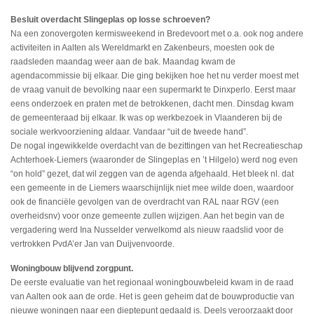
Besluit overdacht Slingeplas op losse schroeven?
Na een zonovergoten kermisweekend in Bredevoort met o.a. ook nog andere
activiteiten in Aalten als Wereldmarkt en Zakenbeurs, moesten ook de
raadsleden maandag weer aan de bak. Maandag kwam de
agendacommissie bij elkaar. Die ging bekijken hoe het nu verder moest met
de vraag vanuit de bevolking naar een supermarkt te Dinxperlo. Eerst maar
eens onderzoek en praten met de betrokkenen, dacht men. Dinsdag kwam
de gemeenteraad bij elkaar. Ik was op werkbezoek in Vlaanderen bij de
sociale werkvoorziening aldaar. Vandaar “uit de tweede hand”.
De nogal ingewikkelde overdacht van de bezittingen van het Recreatieschap
Achterhoek-Liemers (waaronder de Slingeplas en ’t Hilgelo) werd nog even
“on hold” gezet, dat wil zeggen van de agenda afgehaald. Het bleek nl. dat
een gemeente in de Liemers waarschijnlijk niet mee wilde doen, waardoor
ook de financiële gevolgen van de overdracht van RAL naar RGV (een
overheidsnv) voor onze gemeente zullen wijzigen. Aan het begin van de
vergadering werd Ina Nusselder verwelkomd als nieuw raadslid voor de
vertrokken PvdA’er Jan van Duijvenvoorde.
Woningbouw blijvend zorgpunt.
De eerste evaluatie van het regionaal woningbouwbeleid kwam in de raad
van Aalten ook aan de orde. Het is geen geheim dat de bouwproductie van
nieuwe woningen naar een dieptepunt gedaald is. Deels veroorzaakt door