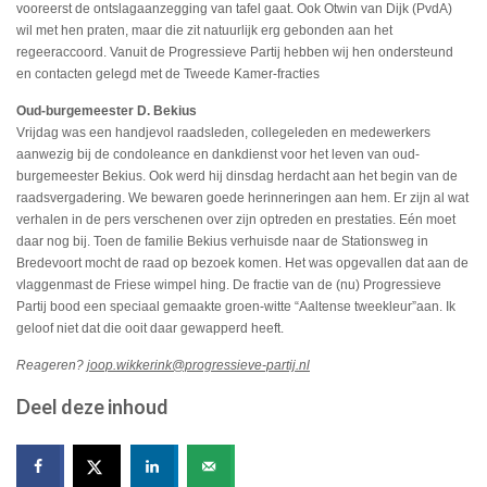
vooreerst de ontslagaanzegging van tafel gaat. Ook Otwin van Dijk (PvdA)
wil met hen praten, maar die zit natuurlijk erg gebonden aan het
regeeraccoord. Vanuit de Progressieve Partij hebben wij hen ondersteund
en contacten gelegd met de Tweede Kamer-fracties
Oud-burgemeester D. Bekius
Vrijdag was een handjevol raadsleden, collegeleden en medewerkers
aanwezig bij de condoleance en dankdienst voor het leven van oud-
burgemeester Bekius. Ook werd hij dinsdag herdacht aan het begin van de
raadsvergadering. We bewaren goede herinneringen aan hem. Er zijn al wat
verhalen in de pers verschenen over zijn optreden en prestaties. Eén moet
daar nog bij. Toen de familie Bekius verhuisde naar de Stationsweg in
Bredevoort mocht de raad op bezoek komen. Het was opgevallen dat aan de
vlaggenmast de Friese wimpel hing. De fractie van de (nu) Progressieve
Partij bood een speciaal gemaakte groen-witte “Aaltense tweekleur”aan. Ik
geloof niet dat die ooit daar gewapperd heeft.
Reageren?
joop.wikkerink@progressieve-partij.nl
Deel deze inhoud