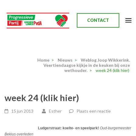
Ga
naar
inhoud
CONTACT
(Druk
enter)
Progressieve Partij
Home
>
Nieuws
>
Weblog Joop Wikkerink.
Veertiendaagse kijkje in de keuken bij onze
wethouder.
>
week 24 (klik hier)
week 24 (klik hier)
15 jun 2013
Esther
Plaats een reactie
Ludgerstraat: koelte- en speelpark!
Oud-burgemeester
Bekius overleden