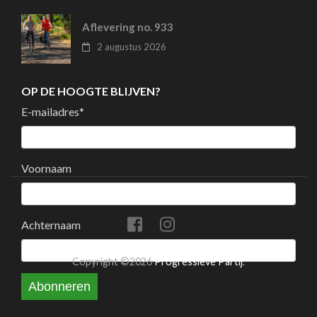
Aflevering no. 933
2 augustus 2026
OP DE HOOGTE BLIJVEN?
E-mailadres
*
Voornaam
Achternaam
Copyright ©2026
Progressieve Partij
.
Abonneren