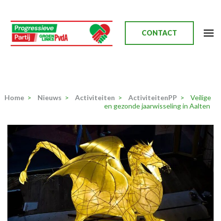
Ga
naar
inhoud
CONTACT
(Druk
enter)
Progressieve Partij
Home
>
Nieuws
>
Activiteiten
>
ActiviteitenPP
>
Veilige
en gezonde jaarwisseling in Aalten