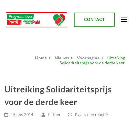
Ga
naar
inhoud
CONTACT
(Druk
enter)
Progressieve Partij
Home
>
Nieuws
>
Voorpagina
>
Uitreiking
Solidariteitsprijs voor de derde keer
Uitreiking Solidariteitsprijs
voor de derde keer
15 nov 2014
Esther
Plaats een reactie