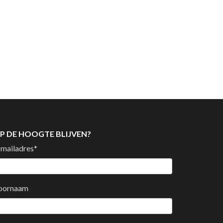
P DE HOOGTE BLIJVEN?
-mailadres
*
oornaam