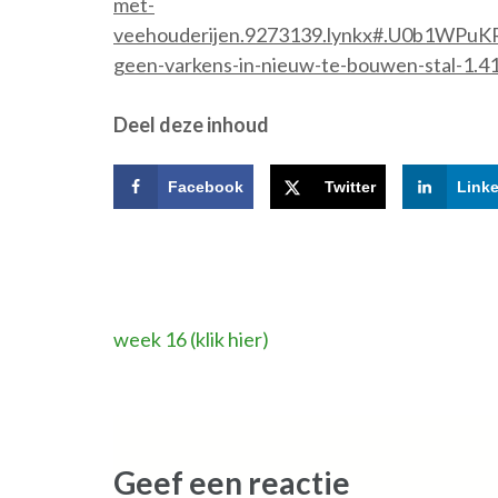
met-
veehouderijen.9273139.lynkx#.U0b1WPuKR
geen-varkens-in-nieuw-te-bouwen-stal-1.
Deel deze inhoud
Facebook
Twitter
Link
Bericht
week 16 (klik hier)
navigatie
Geef een reactie