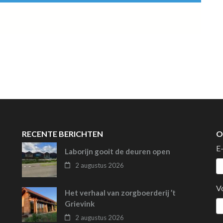
RECENTE BERICHTEN
O
E
Laborijn gooit de deuren open
2 augustus 2026
V
Het verhaal van zorgboerderij ’t
Grievink
2 augustus 2026