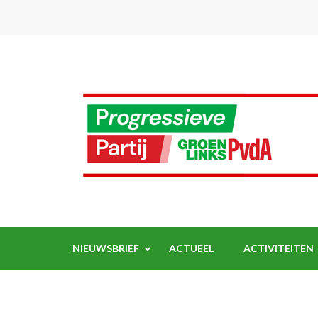
Ga
naar
inhoud
(Druk
enter)
NIEUWSBRIEF
ACTUEEL
ACTIVITEITEN