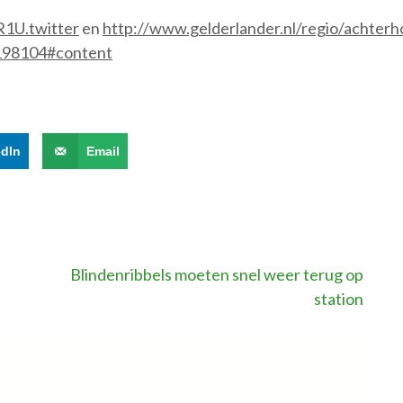
1U.twitter
en
http://www.gelderlander.nl/regio/achterh
4198104#content
edIn
Email
Blindenribbels moeten snel weer terug op
station