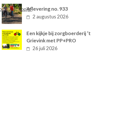
oek/voorlopig-
Aflevering no. 933
2 augustus 2026
Een kijkje bij zorgboerderij ’t
Grievink met PP+PRO
26 juli 2026