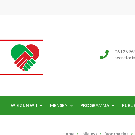
Progressieve Partij
0612596
secretari
WIE ZIJN WIJ
MENSEN
PROGRAMMA
PUBLI
Home
>
Nieuws
>
Voorpagina
>