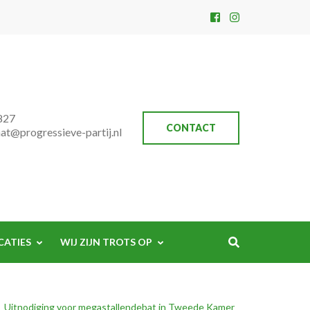
827
CONTACT
aat@progressieve-partij.nl
CATIES
WIJ ZIJN TROTS OP
Uitnodiging voor megastallendebat in Tweede Kamer