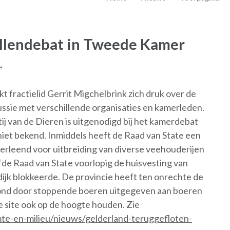
llendebat in Tweede Kamer
e
t fractielid Gerrit Migchelbrink zich druk over de
cussie met verschillende organisaties en kamerleden.
tij van de Dieren is uitgenodigd bij het kamerdebat
niet bekend. Inmiddels heeft de Raad van State een
verleend voor uitbreiding van diverse veehouderijen
fde Raad van State voorlopig de huisvesting van
dijk blokkeerde. De provincie heeft ten onrechte de
tstond door stoppende boeren uitgegeven aan boeren
ze site ook op de hoogte houden. Zie
te-en-milieu/nieuws/gelderland-teruggefloten-