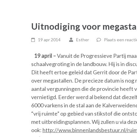
Uitnodiging voor megasta
19 apr 2014
Esther
Plaats een reacti
19 april –
Vanuit de Progressieve Partij maak
schaalvegroting in de landbouw. Hij is in dis
Dit heeft ertoe geleid dat Gerrit door de Par
over megastallen. De precieze datum is nog 
aantal vergunningen die de provincie heeft 
vernietigd. Eerder werd al bekend dat diezel
6000 varkens in de stal aan de Kalverweiden
“vrij ruimte” op gebied van stikstof die on
met uitbreidingsplannen. Wij zullen u via de
ook:
http://www.binnenlandsbestuur.nl/ruim