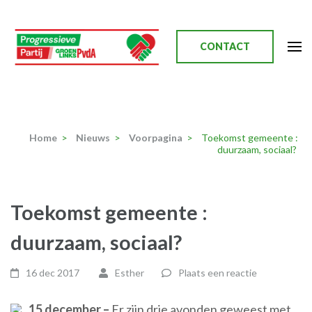
Ga
naar
inhoud
CONTACT
(Druk
enter)
Progressieve Partij
Home
>
Nieuws
>
Voorpagina
>
Toekomst gemeente :
duurzaam, sociaal?
Toekomst gemeente :
duurzaam, sociaal?
16 dec 2017
Esther
Plaats een reactie
15 december –
Er zijn drie avonden geweest met