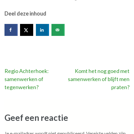
Deel deze inhoud
Bericht
Regio Achterhoek:
Komt het nog goed met
samenwerken of
samenwerken of blijft men
navigatie
tegenwerken?
praten?
Geef een reactie
Je e-mailadres wordt niet gepubliceerd.
Vereiste velden zijn