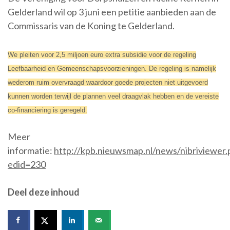
Gelderland wil op 3 juni een petitie aanbieden aan de
Commissaris van de Koning te Gelderland.
We pleiten voor 2,5 miljoen euro extra subsidie voor de regeling
Leefbaarheid en Gemeenschapsvoorzieningen. De regeling is namelijk
wederom ruim overvraagd waardoor goede projecten niet uitgevoerd
kunnen worden terwijl de plannen veel draagvlak hebben en de vereiste
co-financiering is geregeld.
Meer
informatie:
http://kpb.nieuwsmap.nl/news/nibriviewer.
edid=230
Deel deze inhoud