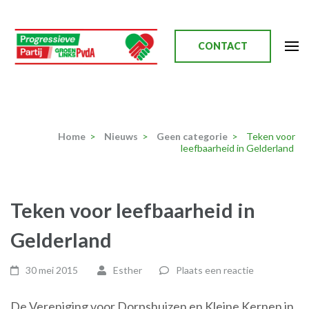
Ga
naar
inhoud
CONTACT
(Druk
enter)
Progressieve Partij
Home
>
Nieuws
>
Geen categorie
>
Teken voor
leefbaarheid in Gelderland
Teken voor leefbaarheid in
Gelderland
30 mei 2015
Esther
Plaats een reactie
De Vereniging voor Dorpshuizen en Kleine Kernen in