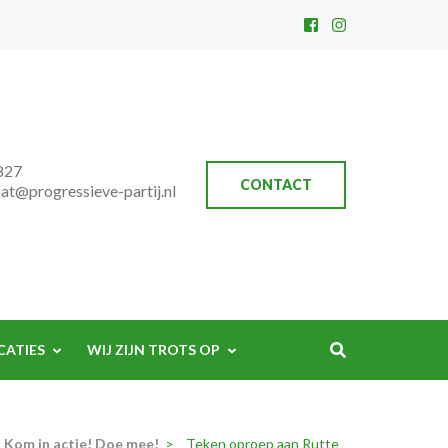
827
CONTACT
aat@progressieve-partij.nl
CATIES
WIJ ZIJN TROTS OP
Kom in actie! Doe mee!
>
Teken oproep aan Rutte