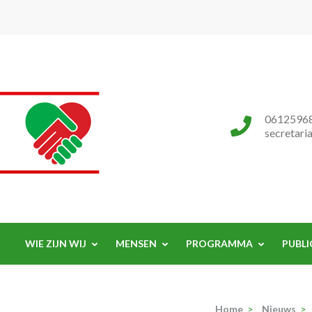
Progressieve Partij
0612596
secretari
WIE ZIJN WIJ
MENSEN
PROGRAMMA
PUBLI
Home
>
Nieuws
>