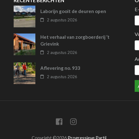
RECENTE BERICHTEN
O
E
Laborijn gooit de deuren open
2 augustus 2026
V
Het verhaal van zorgboerderij ’t
Grievink
2 augustus 2026
A
Aflevering no. 933
2 augustus 2026
Copyright ©2026
Progressieve Partij
.