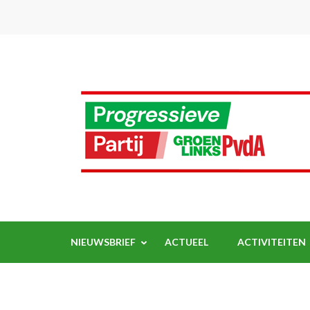
Ga
naar
inhoud
(Druk
enter)
NIEUWSBRIEF
ACTUEEL
ACTIVITEITEN