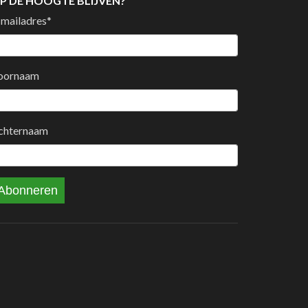
P DE HOOGTE BLIJVEN?
-mailadres
*
oornaam
chternaam
Abonneren