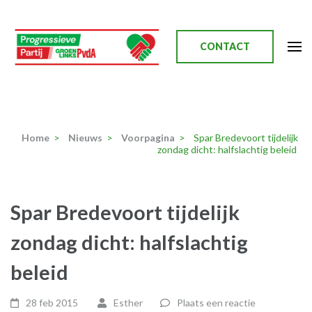
Ga
naar
inhoud
CONTACT
(Druk
enter)
Progressieve Partij
Home
>
Nieuws
>
Voorpagina
>
Spar Bredevoort tijdelijk
zondag dicht: halfslachtig beleid
Spar Bredevoort tijdelijk
zondag dicht: halfslachtig
beleid
28 feb 2015
Esther
Plaats een reactie