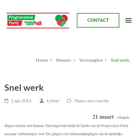
Ga
naar
inhoud
CONTACT
(Druk
enter)
Progressieve Partij
Home
>
Nieuws
>
Voorpagina
>
Snel werk
Snel werk
1 apr 2013
Esther
Plaats een reactie
21 maart
– Simpele
dingen moeten snel kunnen. Dinsdagavond stelde de fractie van de Progressieve Partij
een paar verbeteringen voor. Die gingen over ledenraadplegingen van de landelijke