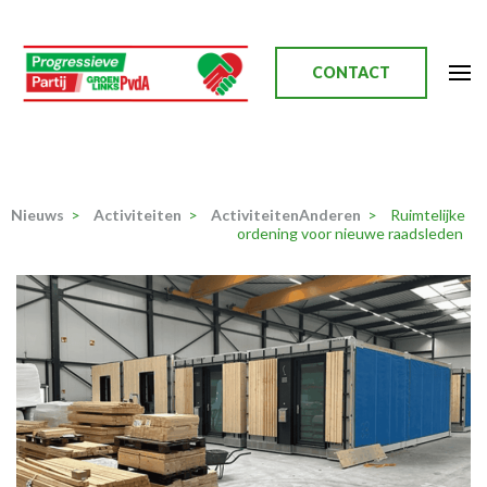
Ga
naar
inhoud
CONTACT
(Druk
enter)
Progressieve Partij
Nieuws
>
Activiteiten
>
ActiviteitenAnderen
>
Ruimtelijke
ordening voor nieuwe raadsleden