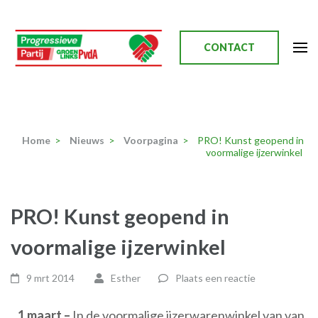
Ga
naar
inhoud
CONTACT
(Druk
enter)
Progressieve Partij
Home
>
Nieuws
>
Voorpagina
>
PRO! Kunst geopend in
voormalige ijzerwinkel
PRO! Kunst geopend in
voormalige ijzerwinkel
9 mrt 2014
Esther
Plaats een reactie
1 maart –
In de voormalige ijzerwarenwinkel van van