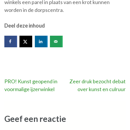
winkels een parel in plaats van een krot kunnen
worden in de dorpscentra.
Deel deze inhoud
Bericht
PRO! Kunst geopend in
Zeer druk bezocht debat
voormalige ijzerwinkel
over kunst en culruur
navigatie
Geef een reactie