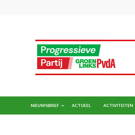
Ga
naar
inhoud
(Druk
enter)
NIEUWSBRIEF
ACTUEEL
ACTIVITEITEN