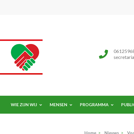
Progressieve Partij
0612596
secretari
WIE ZIJN WIJ
MENSEN
PROGRAMMA
PUBLI
Home
>
Nieuws
>
Vo