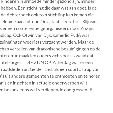
kinderen in armoede minder gezond zijn, minder
ebben. Een stichting die daar wat aan doet, is de
n de Achterhoek ook zo’n stichting kan komen die
eelname aan cultuur. Ook staatssecretaris Klijnsma
s er een conferentie georganiseerd door ZoZijn,
ndicap. Ook Otwin van Dijk, kamerlid PvdA was
zuinigingen weer iets verzacht werden. Maar de
schap vertellen van draconische bezuinigingen op de
onferentie maakten ouders zich vooral kwaad dat
mantelzorgers. DIE ZIJN OP. Zaterdag was er een
raadsleden uit Gelderland, als een soort aftrap van
lega’s uit andere gemeenten te ontmoeten en te horen
ennis en inzichten in actuele onderwerpen wilt
tij en bezoek eens wat verdiepende congressen! Bij