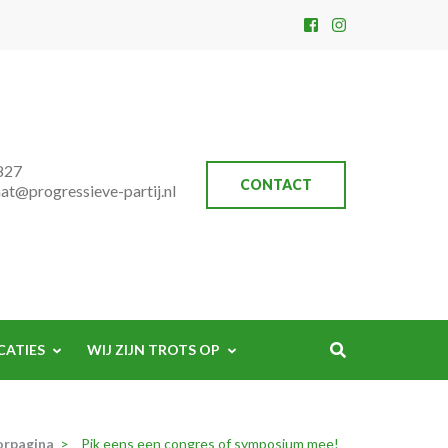
827
CONTACT
aat@progressieve-partij.nl
CATIES
WIJ ZIJN TROTS OP
orpagina
>
Pik eens een congres of symposium mee!