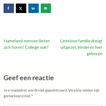
Bericht
Hameland-mensen lieten
Lintelose familie dreigt
zich horen! College ook?
uitgezet, kinderen hier
navigatie
geboren
Geef een reactie
Je e-mailadres wordt niet gepubliceerd.
Vereiste velden zijn
gemarkeerd met
*