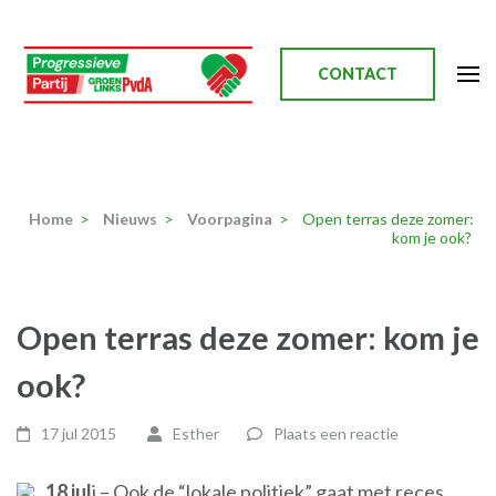
Ga
naar
inhoud
CONTACT
(Druk
enter)
Progressieve Partij
Home
>
Nieuws
>
Voorpagina
>
Open terras deze zomer:
kom je ook?
Open terras deze zomer: kom je
ook?
17 jul 2015
Esther
Plaats een reactie
18 jul
i – Ook de “lokale politiek” gaat met reces,