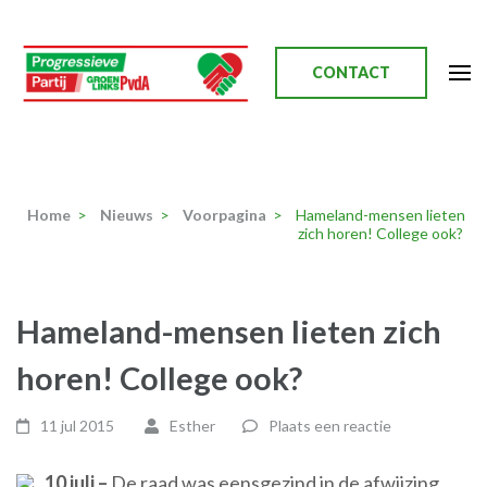
Ga
naar
inhoud
CONTACT
(Druk
enter)
Progressieve Partij
Home
>
Nieuws
>
Voorpagina
>
Hameland-mensen lieten
zich horen! College ook?
Hameland-mensen lieten zich
horen! College ook?
11 jul 2015
Esther
Plaats een reactie
10 juli –
De raad was eensgezind in de afwijzing