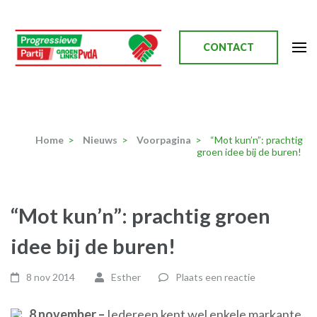
Ga
naar
inhoud
CONTACT
(Druk
enter)
Progressieve Partij
Home
>
Nieuws
>
Voorpagina
>
“Mot kun’n”: prachtig
groen idee bij de buren!
“Mot kun’n”: prachtig groen
idee bij de buren!
8 nov 2014
Esther
Plaats een reactie
8 november –
Iedereen kent wel enkele markante