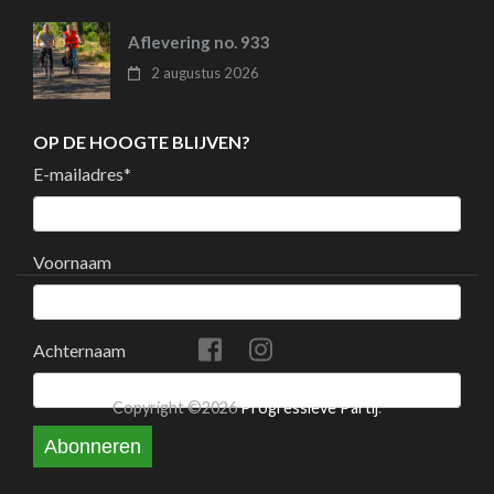
Aflevering no. 933
2 augustus 2026
OP DE HOOGTE BLIJVEN?
E-mailadres
*
Voornaam
Achternaam
Copyright ©2026
Progressieve Partij
.
Abonneren