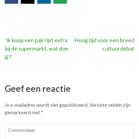
Bericht
‘Ik koop een pak rijst extra
Hoog tijd voor een breed
bij de supermarkt, wat doe
cultuurdebat
navigatie
jij?’
Geef een reactie
Je e-mailadres wordt niet gepubliceerd.
Vereiste velden zijn
gemarkeerd met
*
Commentaar