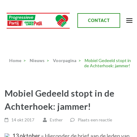
Ga
naar
inhoud
CONTACT
(Druk
enter)
Progressieve Partij
Home
>
Nieuws
>
Voorpagina
>
Mobiel Gedeeld stopt in
de Achterhoek: jammer!
Mobiel Gedeeld stopt in de
Achterhoek: jammer!
14 okt 2017
Esther
Plaats een reactie
13 oktober –
Hieronder de brief aan de leden van