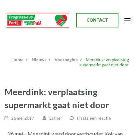
Ga
naar
inhoud
CONTACT
(Druk
enter)
Progressieve Partij
Home
>
Nieuws
>
Voorpagina
>
Meerdink: verplaatsing
supermarkt gaat niet door
Meerdink: verplaatsing
supermarkt gaat niet door
26 mei 2017
Esther
Plaats een reactie
26 mei –
Meerdink werd door wethouder Kok van