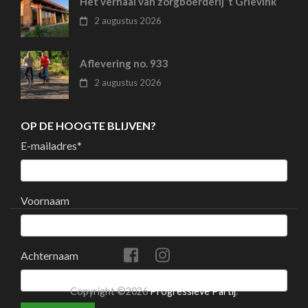
Het verhaal van zorgboerderij ’t Grievink
2 augustus 2026
Aflevering no. 933
2 augustus 2026
OP DE HOOGTE BLIJVEN?
E-mailadres
*
Voornaam
Achternaam
Copyright ©2026
Progressieve Partij
.