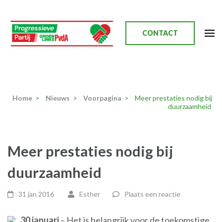
Ga
naar
inhoud
CONTACT
(Druk
enter)
Progressieve Partij
Home
>
Nieuws
>
Voorpagina
>
Meer prestaties nodig bij
duurzaamheid
Meer prestaties nodig bij
duurzaamheid
31 jan 2016
Esther
Plaats een reactie
30 januari
– Het is belangrijk voor de toekomstige