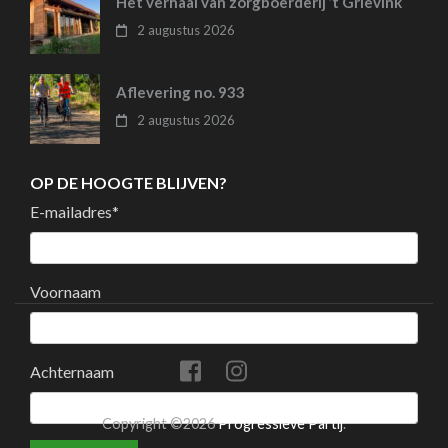
Het verhaal van zorgboerderij ’t Grievink
2 augustus 2026
Aflevering no. 933
2 augustus 2026
OP DE HOOGTE BLIJVEN?
E-mailadres
*
Voornaam
Achternaam
Copyright ©2026
Progressieve Partij
.