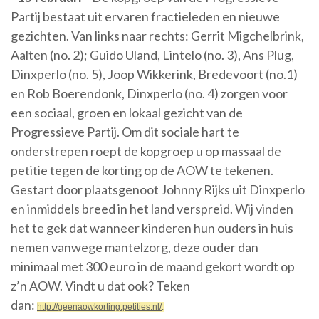
Partij bestaat uit ervaren fractieleden en nieuwe
gezichten. Van links naar rechts: Gerrit Migchelbrink,
Aalten (no. 2); Guido Uland, Lintelo (no. 3), Ans Plug,
Dinxperlo (no. 5), Joop Wikkerink, Bredevoort (no.1)
en Rob Boerendonk, Dinxperlo (no. 4) zorgen voor
een sociaal, groen en lokaal gezicht van de
Progressieve Partij. Om dit sociale hart te
onderstrepen roept de kopgroep u op massaal de
petitie tegen de korting op de AOW te tekenen.
Gestart door plaatsgenoot Johnny Rijks uit Dinxperlo
en inmiddels breed in het land verspreid. Wij vinden
het te gek dat wanneer kinderen hun ouders in huis
nemen vanwege mantelzorg, deze ouder dan
minimaal met 300 euro in de maand gekort wordt op
z’n AOW. Vindt u dat ook? Teken
dan:
http://geenaowkorting.petities.nl/
.