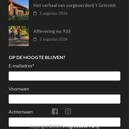
Het verhaal van zorgboerderij ’t Grievink
2 augustus 2026
Aflevering no. 933
2 augustus 2026
OP DE HOOGTE BLIJVEN?
E-mailadres
*
Voornaam
Achternaam
Copyright ©2026
Progressieve Partij
.