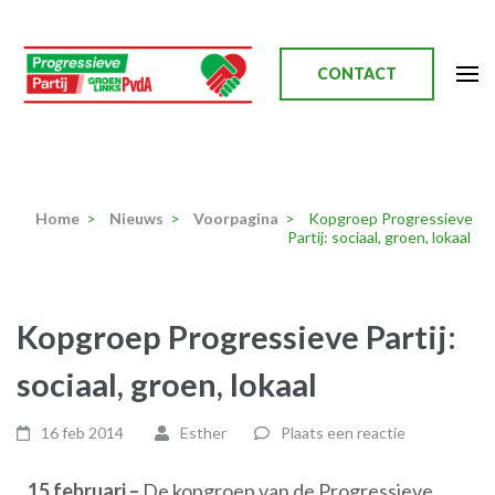
Ga
naar
inhoud
CONTACT
(Druk
enter)
Progressieve Partij
Home
>
Nieuws
>
Voorpagina
>
Kopgroep Progressieve
Partij: sociaal, groen, lokaal
Kopgroep Progressieve Partij:
sociaal, groen, lokaal
16 feb 2014
Esther
Plaats een reactie
15 februari –
De kopgroep van de Progressieve