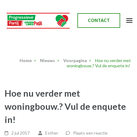
Ga
naar
inhoud
CONTACT
(Druk
enter)
Progressieve Partij
Home
>
Nieuws
>
Voorpagina
>
Hoe nu verder met
woningbouw.? Vul de enquete in!
Hoe nu verder met
woningbouw.? Vul de enquete
in!
2 jul 2017
Esther
Plaats een reactie