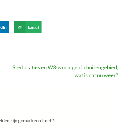
edIn
Email
Sterlocaties en W3-woningen in buitengebied,
wat is dat nu weer?
elden zijn gemarkeerd met
*