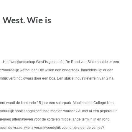
n West. Wie is
– Het “werklandschap West”is gesneefd. De Raad van State haalde er een
woordelijk wethouder. Die willen een onderzoek. Inmiddels ligt er een
jk verbindt, dwars door een bos. Een stukje industrieterrein van 2 ha,
rd wordt de komende 15 jaar een solarpark. Mooi dat het College kiest
atuurlijk nooit aangekocht had moeten worden? Al met al een peperduur
 genoeg alternatieven voor de korte en middellange termijn in en rond
en de vraag: wie is verantwoordelijk voor dit dreigende verlies?