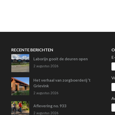
RECENTE BERICHTEN
O
E
Laborijn gooit de deuren open
2 augustus 2026
V
Het verhaal van zorgboerderij ’t
Grievink
2 augustus 2026
A
Aflevering no. 933
2 augustus 2026