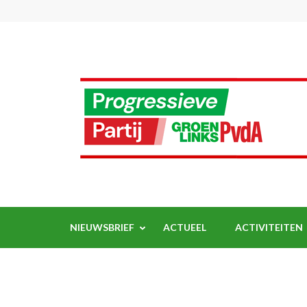
Ga
naar
inhoud
(Druk
enter)
NIEUWSBRIEF
ACTUEEL
ACTIVITEITEN