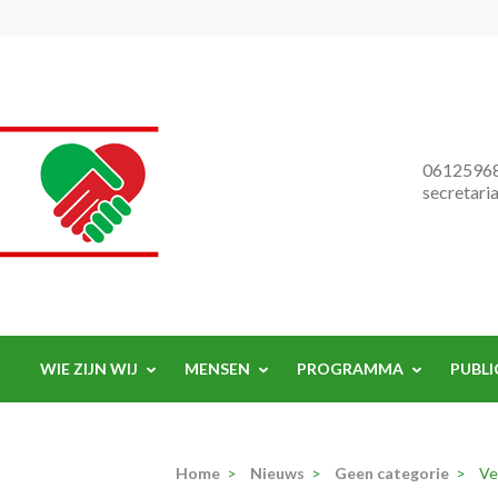
Progressieve Partij
0612596
secretari
WIE ZIJN WIJ
MENSEN
PROGRAMMA
PUBLI
Home
>
Nieuws
>
Geen categorie
>
Ve