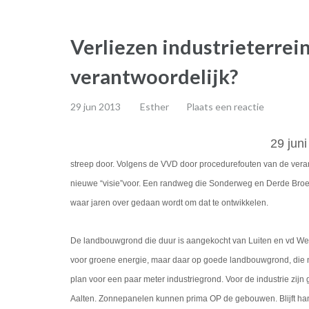
Verliezen industrieterrei
verantwoordelijk?
29 jun 2013
Esther
Plaats een reactie
29 juni
streep door. Volgens de VVD door procedurefouten van de verant
nieuwe “visie”voor. Een randweg die Sonderweg en Derde Broekdi
waar jaren over gedaan wordt om dat te ontwikkelen.
De landbouwgrond die duur is aangekocht van Luiten en vd Wee
voor groene energie, maar daar op goede landbouwgrond, die n
plan voor een paar meter industriegrond. Voor de industrie zijn
Aalten. Zonnepanelen kunnen prima OP de gebouwen. Blijft hang