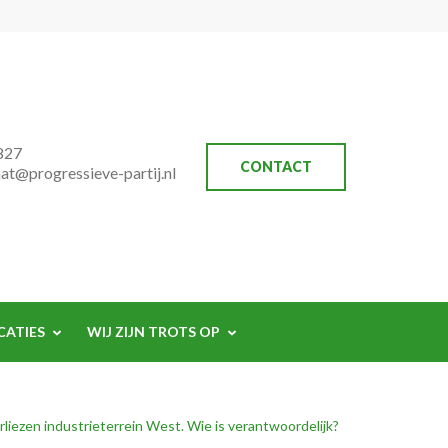
827
CONTACT
aat@progressieve-partij.nl
CATIES
WIJ ZIJN TROTS OP
rliezen industrieterrein West. Wie is verantwoordelijk?