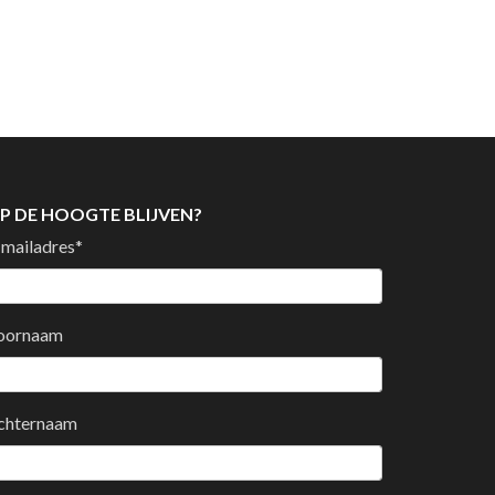
P DE HOOGTE BLIJVEN?
-mailadres
*
oornaam
chternaam