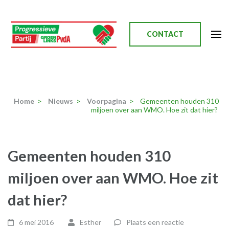
Ga
naar
inhoud
CONTACT
(Druk
enter)
Progressieve Partij
Home
>
Nieuws
>
Voorpagina
>
Gemeenten houden 310
miljoen over aan WMO. Hoe zit dat hier?
Gemeenten houden 310
miljoen over aan WMO. Hoe zit
dat hier?
6 mei 2016
Esther
Plaats een reactie