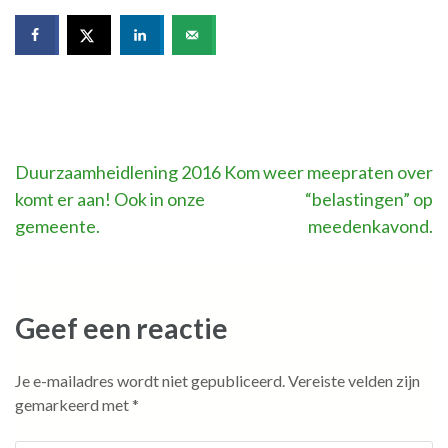
Bericht
Duurzaamheidlening 2016
Kom weer meepraten over
komt er aan! Ook in onze
“belastingen” op
navigatie
gemeente.
meedenkavond.
Geef een reactie
Je e-mailadres wordt niet gepubliceerd.
Vereiste velden zijn
gemarkeerd met
*