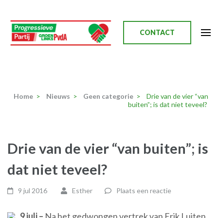
Ga
naar
inhoud
CONTACT
(Druk
enter)
Progressieve Partij
Home
>
Nieuws
>
Geen categorie
>
Drie van de vier “van
buiten”; is dat niet teveel?
Drie van de vier “van buiten”; is
dat niet teveel?
9 jul 2016
Esther
Plaats een reactie
9 juli –
Na het gedwongen vertrek van Erik Luiten