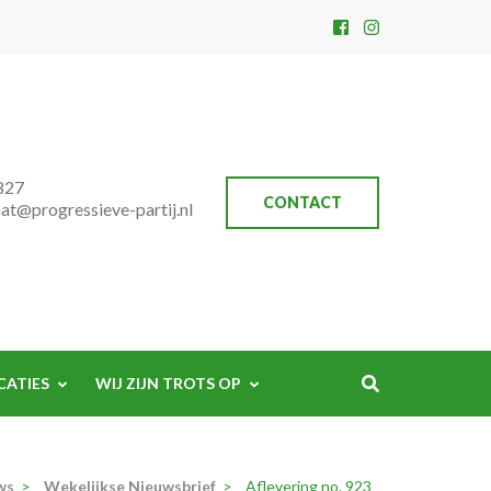
827
CONTACT
aat@progressieve-partij.nl
CATIES
WIJ ZIJN TROTS OP
ws
>
Wekelijkse Nieuwsbrief
>
Aflevering no. 923