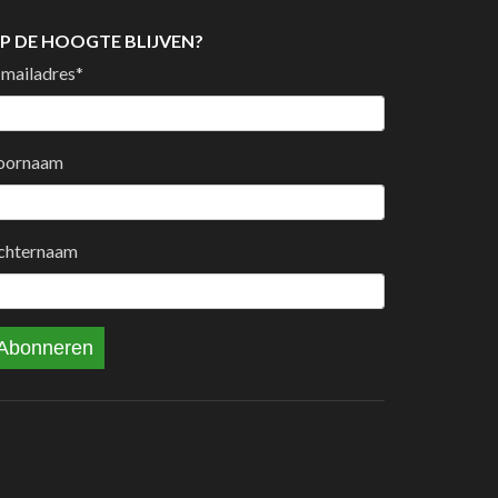
P DE HOOGTE BLIJVEN?
-mailadres
*
oornaam
chternaam
Abonneren