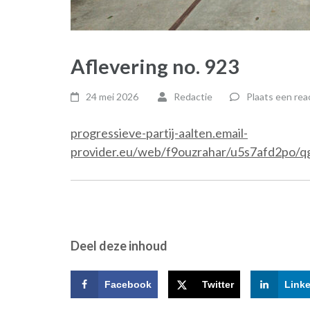
Aflevering no. 923
24 mei 2026
Redactie
Plaats een rea
progressieve-partij-aalten.email-
provider.eu/web/f9ouzrahar/u5s7afd2po/q
Deel deze inhoud
Facebook
Twitter
Link