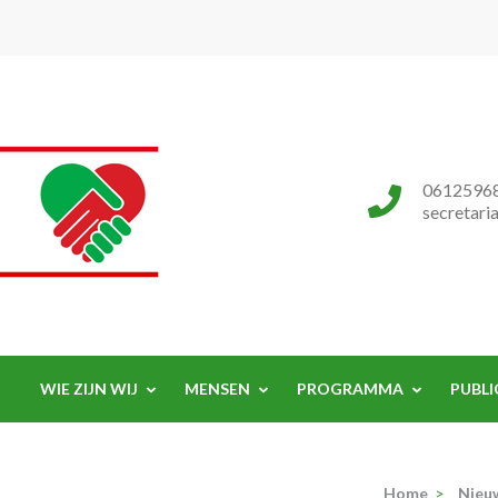
Progressieve Partij
0612596
secretari
WIE ZIJN WIJ
MENSEN
PROGRAMMA
PUBLI
Home
>
Nieu