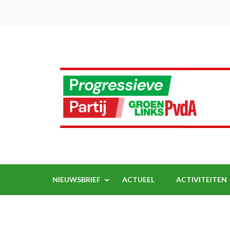
Ga
naar
inhoud
(Druk
enter)
NIEUWSBRIEF
ACTUEEL
ACTIVITEITEN