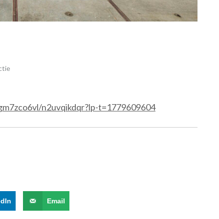
ctie
gm7zco6vl/n2uvqikdqr?lp-t=1779609604
edIn
Email