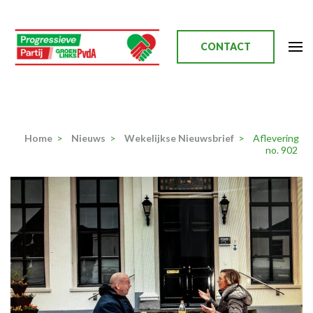
Ga
naar
inhoud
CONTACT
(Druk
enter)
Progressieve Partij
Home
>
Nieuws
>
Wekelijkse Nieuwsbrief
>
Aflevering
no. 902